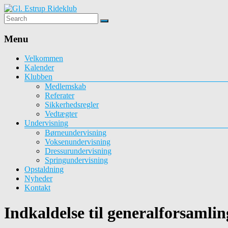
Gl.
Estrup
Menu
Rideklub
Velkommen
Kalender
Rideklub
Klubben
med
Medlemskab
undervisning
Referater
og
Sikkerhedsregler
opstaldning
Vedtægter
Undervisning
Børneundervisning
Voksenundervisning
Dressurundervisning
Springundervisning
Opstaldning
Nyheder
Kontakt
Indkaldelse til generalforsamli