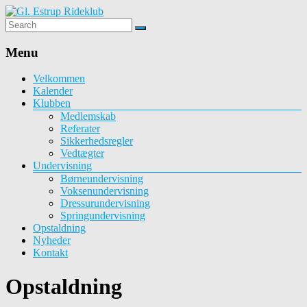
Gl.
Estrup
Menu
Rideklub
Velkommen
Kalender
Rideklub
Klubben
med
Medlemskab
undervisning
Referater
og
Sikkerhedsregler
opstaldning
Vedtægter
Undervisning
Børneundervisning
Voksenundervisning
Dressurundervisning
Springundervisning
Opstaldning
Nyheder
Kontakt
Opstaldning