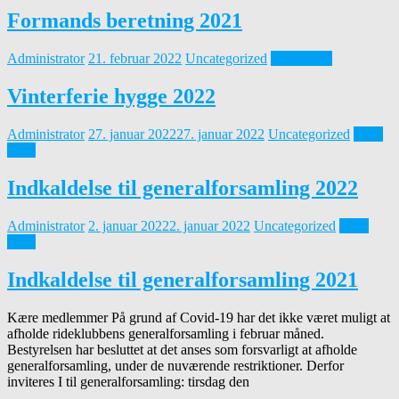
Formands beretning 2021
Administrator
21. februar 2022
Uncategorized
Read more
Vinterferie hygge 2022
Administrator
27. januar 2022
27. januar 2022
Uncategorized
Read
more
Indkaldelse til generalforsamling 2022
Administrator
2. januar 2022
2. januar 2022
Uncategorized
Read
more
Indkaldelse til generalforsamling 2021
Kære medlemmer På grund af Covid-19 har det ikke været muligt at
afholde rideklubbens generalforsamling i februar måned.
Bestyrelsen har besluttet at det anses som forsvarligt at afholde
generalforsamling, under de nuværende restriktioner. Derfor
inviteres I til generalforsamling: tirsdag den