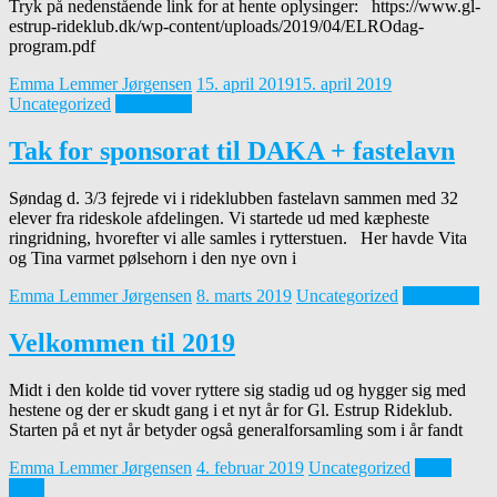
Tryk på nedenstående link for at hente oplysinger: https://www.gl-
estrup-rideklub.dk/wp-content/uploads/2019/04/ELROdag-
program.pdf
Emma Lemmer Jørgensen
15. april 2019
15. april 2019
Uncategorized
Read more
Tak for sponsorat til DAKA + fastelavn
Søndag d. 3/3 fejrede vi i rideklubben fastelavn sammen med 32
elever fra rideskole afdelingen. Vi startede ud med kæpheste
ringridning, hvorefter vi alle samles i rytterstuen. Her havde Vita
og Tina varmet pølsehorn i den nye ovn i
Emma Lemmer Jørgensen
8. marts 2019
Uncategorized
Read more
Velkommen til 2019
Midt i den kolde tid vover ryttere sig stadig ud og hygger sig med
hestene og der er skudt gang i et nyt år for Gl. Estrup Rideklub.
Starten på et nyt år betyder også generalforsamling som i år fandt
Emma Lemmer Jørgensen
4. februar 2019
Uncategorized
Read
more