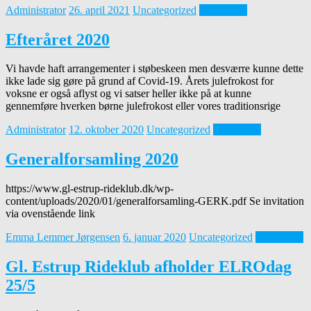
Administrator
26. april 2021
Uncategorized
Read more
Efteråret 2020
Vi havde haft arrangementer i støbeskeen men desværre kunne dette
ikke lade sig gøre på grund af Covid-19. Årets julefrokost for
voksne er også aflyst og vi satser heller ikke på at kunne
gennemføre hverken børne julefrokost eller vores traditionsrige
Administrator
12. oktober 2020
Uncategorized
Read more
Generalforsamling 2020
https://www.gl-estrup-rideklub.dk/wp-
content/uploads/2020/01/generalforsamling-GERK.pdf Se invitation
via ovenstående link
Emma Lemmer Jørgensen
6. januar 2020
Uncategorized
Read more
Gl. Estrup Rideklub afholder ELROdag
25/5