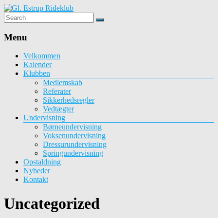
Gl.
Estrup
Menu
Rideklub
Velkommen
Kalender
Rideklub
Klubben
med
Medlemskab
undervisning
Referater
og
Sikkerhedsregler
opstaldning
Vedtægter
Undervisning
Børneundervisning
Voksenundervisning
Dressurundervisning
Springundervisning
Opstaldning
Nyheder
Kontakt
Uncategorized